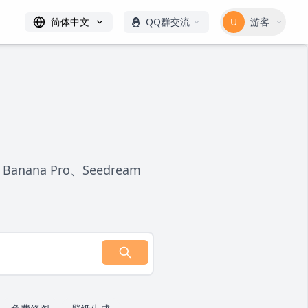
简体中文
QQ群交流
U
游客
na Pro、Seedream
。