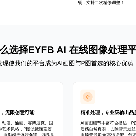
项，支持二次精修调整！
么选择EYFB AI 在线图像处理
发现使我们的平台成为AI画图与P图首选的核心优势
元，无限创意可能
精准处理，专业级输出品
、动漫、油画、赛博朋克、国
AI画图细节丰富符合描述，P
种艺术风格，P图滤镜涵盖胶
质感自然真实，去除背景发丝
s风、电影感等流行色调，满足从
电脑背景图4K高清适配。每