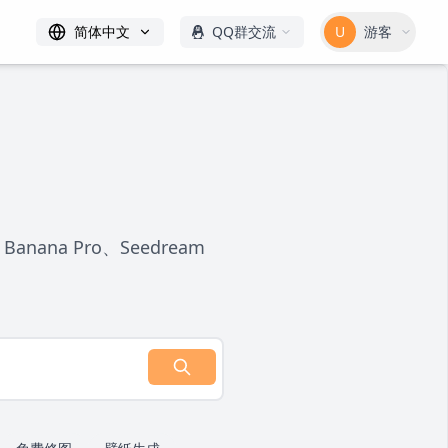
简体中文
QQ群交流
U
游客
na Pro、Seedream
。