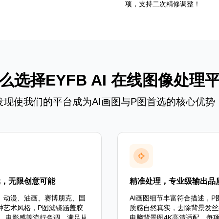
项，支持二次精修调整！
么选择EYFB AI 在线图像处理
发现使我们的平台成为AI画图与P图首选的核心优势
元，无限创意可能
精准处理，专业级输出品
、动漫、油画、赛博朋克、国
AI画图细节丰富符合描述，P
种艺术风格，P图滤镜涵盖胶
质感自然真实，去除背景发丝
s风、电影感等流行色调，满足从
电脑背景图4K高清适配。每