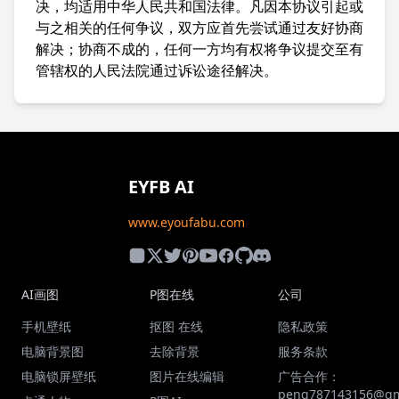
决，均适用中华人民共和国法律。凡因本协议引起或
与之相关的任何争议，双方应首先尝试通过友好协商
解决；协商不成的，任何一方均有权将争议提交至有
管辖权的人民法院通过诉讼途径解决。
EYFB AI
www.eyoufabu.com
AI画图
P图在线
公司
手机壁纸
抠图 在线
隐私政策
电脑背景图
去除背景
服务条款
电脑锁屏壁纸
图片在线编辑
广告合作：
peng787143156@gm